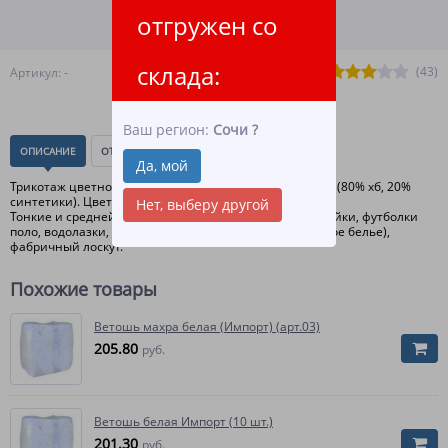
отгружен со
ПОДРОБНЕЕ О ДОСТАВКЕ
склада:
(43)
Артикул: -
Ваш регион:
Сочи
?
ОПИСАНИЕ
ОТЗЫВЫ
(0)
Да, мой
Трикотаж цветной (Высший сорт). Трикотажные ткани (80% хб, 20%
синтетики). Цветные тона.
Нет, выберу другой
Тонкие и средней толщины трикотажные изделия (майки, футболки
поло, водолазки, тонкие толстовки, тонкое трикотажное белье),
фабричный лоскут.
Похожие товары
Ветошь махра белая (Импорт) (арт.03)
205.80
руб.
Ветошь белая Импорт (10 шт.)
201.30
руб.