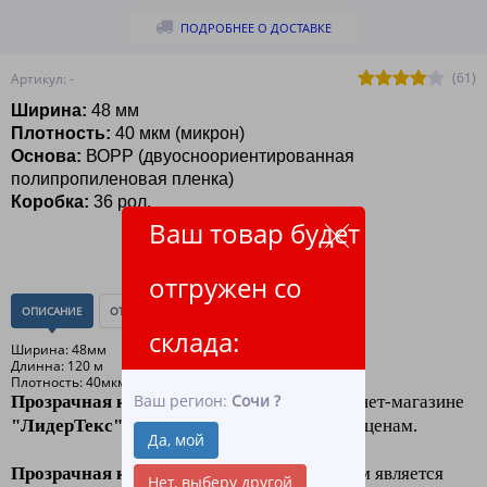
ПОДРОБНЕЕ О ДОСТАВКЕ
(61)
Артикул: -
Ширина:
48 мм
Плотность:
40 мкм (микрон)
Основа:
ВОРР (двуосноориентированная
полипропиленовая пленка)
Коробка:
36 рол.
Ваш товар будет
отгружен со
ОПИСАНИЕ
ОТЗЫВЫ
(0)
склада:
Ширина: 48мм
Длинна: 120 м
Плотность: 40мкм (микрон)
Ваш регион:
Сочи
?
Прозрачная клейкая лента
48 мм
в интернет-магазине
"ЛидерТекс"
оптом и в розницу по низким ценам.
Да, мой
Прозрачная клейкая лента
шириной 48 мм является
Нет, выберу другой