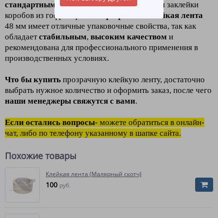
стандартным
и
наиболее популярным
для заклейки
коробов из гофрокартона.
Прозрачная клейкая лента
48 мм имеет отличные упаковочные свойства, так как
обладает
стабильным
,
высоким качеством
и
рекомендована для профессионального применения в
производственных условиях.
Что бы купить
прозрачную клейкую ленту, достаточно
выбрать нужное количество и оформить заказ, после чего
наши менеджеры свяжутся с вами
.
Если остались вопросы
- можете обратиться в онлайн-
чат, либо по телефону указанному в шапке сайта.
Похожие товары
Клейкая лента (Малярный скотч)
100
руб.