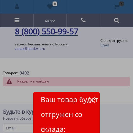
0
0
МЕНЮ
8 (800) 550-99-57
Склад отгрузки:
звонок бесплатный по России
Сочи
zakaz@leader-t.ru
9492
Товаров:
Раздел не найден
Ваш товар будет
Будьте в курсе!
отгружен со
Новости, обзоры и акции
склада: