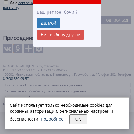
Даю
согласие на рекламную и информационную
рассылку
Ваш регион:
Сочи
?
ПОДПИСАТЬСЯ
Да, мой
Нет, выберу другой
Присоединяйтесь
© ООО ТД «ЛИДЕРТЕКС», 2022–2026
ИНН: 3702272593 / ОГРН: 1223700009125
153002, Ивановская область, г. Иваново, ул. Громобоя, д. 1А, офис 202. Телефон
8 (800) 550-99-57
Политика обработки персональных данных
Согласие на обработку персональных данных
Политика cookies
Контакты
Карта сайта
Сайт использует только необходимые cookies для
корзины, авторизации, региональных настроек и
безопасности.
Подробнее
.
OK