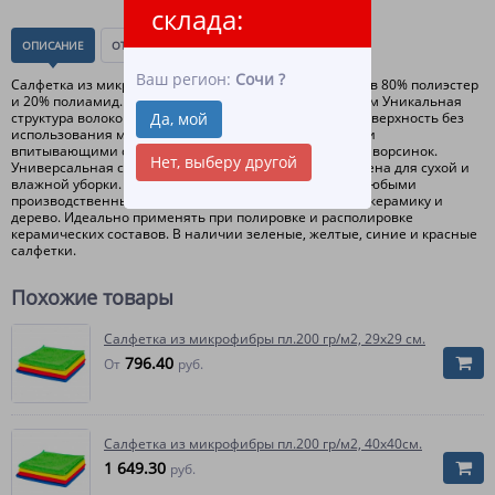
склада:
ОПИСАНИЕ
ОТЗЫВЫ
(0)
Ваш регион:
Сочи
?
Салфетка из микрофибры пл.200 гр/м2, 50х60см. Состав 80% полиэстер
и 20% полиамид. Края салфетки обработаны оверлоком Уникальная
структура волокон микрофибры позволяет очищать поверхность без
Да, мой
использования моющих средств. Обладает отличными
впитывающими свойствами, не оставляет разводов и ворсинок.
Нет, выберу другой
Универсальная салфетка из микрофибры предназначена для сухой и
влажной уборки. Микрофибра подходит для ухода за любыми
производственными поверхностями, включая стекло, керамику и
дерево. Идеально применять при полировке и располировке
керамических составов. В наличии зеленые, желтые, синие и красные
салфетки.
Похожие товары
Салфетка из микрофибры пл.200 гр/м2, 29х29 см.
796.40
От
руб.
Салфетка из микрофибры пл.200 гр/м2, 40х40см.
1 649.30
руб.