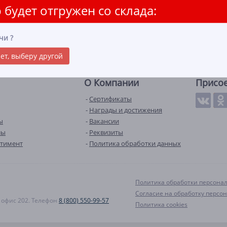
 будет отгружен со склада:
чи
?
ет, выберу другой
О Компании
Присо
Сертификаты
Награды и достижения
ы
Вакансии
лы
Реквизиты
ртимент
Политика обработки данных
Политика обработки персона
Согласие на обработку персо
А, офис 202. Телефон
8 (800) 550-99-57
Политика cookies