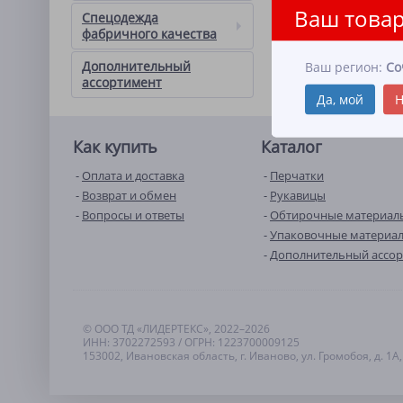
Ваш товар
Спецодежда
фабричного качества
Дополнительный
Ваш регион:
Со
ассортимент
Да, мой
Н
Как купить
Каталог
Оплата и доставка
Перчатки
Возврат и обмен
Рукавицы
Вопросы и ответы
Обтирочные материал
Упаковочные материа
Дополнительный ассо
© ООО ТД «ЛИДЕРТЕКС», 2022–2026
ИНН: 3702272593 / ОГРН: 1223700009125
153002, Ивановская область, г. Иваново, ул. Громобоя, д. 1