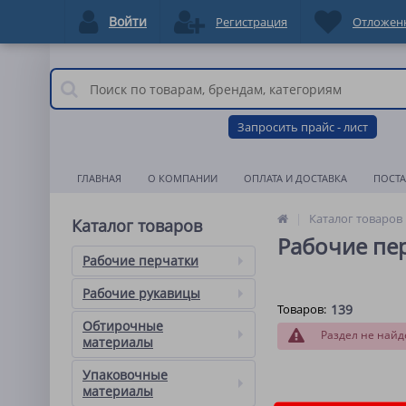
Войти
Регистрация
Отложен
Запросить прайс - лист
ГЛАВНАЯ
О КОМПАНИИ
ОПЛАТА И ДОСТАВКА
ПОСТ
Каталог товаров
Каталог товаров
Рабочие пе
Рабочие перчатки
Рабочие рукавицы
Товаров:
139
Обтирочные
Раздел не найд
материалы
Упаковочные
материалы